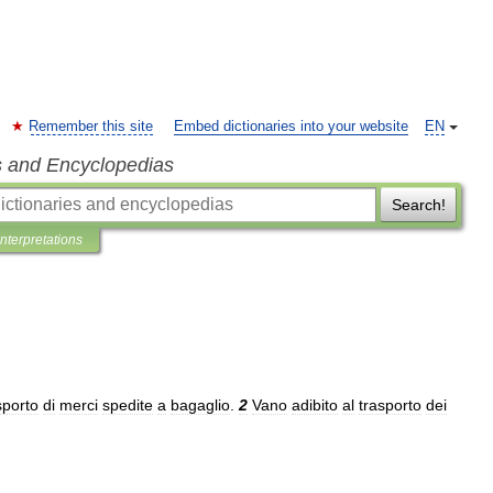
Remember this site
Embed dictionaries into your website
EN
s and Encyclopedias
Search!
Interpretations
sporto
di
merci
spedite
a
bagaglio
.
2
Vano
adibito
al
trasporto
dei