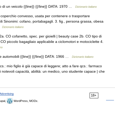
o di un veicolo {{line}} {{/line}} DATA: 1970 …
Dizionario italiano
 coperchio convesso, usata per contenere o trasportare
ili Sinonimi: cofano, portabagagli. 3. fig., persona grassa, obesa
 …
Dizionario italiano
a. CO cofanetto, spec. per gioielli | beauty case 2b. CO tipo di
. CO piccolo bagagliaio applicabile a ciclomotori e motociclette 4.
ano
le automobili {{line}} {{/line}} DATA: 1966 …
Dizionario italiano
.: mio figlio è già capace di leggere; atto a fare qcs.: farmaco
i notevoli capacità, abilità: un medico, uno studente capace | che
Advertising
18+
upal,
WordPress, MODx.