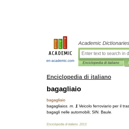
Academic Dictionarie
en-academic.com
Enciclopedia di italiano
Enciclopedia di italiano
bagagliaio
bagagliaio
bagagliaio
s
.
m
.
1
Veicolo
ferroviario
per
il
tra
bagagli
nelle
automobili
;
SIN
.
Baule
.
Enciclopedia
di
italiano
.
2013
.