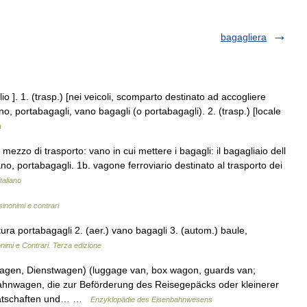
bagagliera
o ]. 1. (trasp.) [nei veicoli, scomparto destinato ad accogliere
o, portabagagli, vano bagagli (o portabagagli). 2. (trasp.) [locale
a
mezzo di trasporto: vano in cui mettere i bagagli: il bagagliaio dell
no, portabagagli. 1b. vagone ferroviario destinato al trasporto dei
italiano
sinonimi e contrari
ttura portabagagli 2. (aer.) vano bagagli 3. (autom.) baule,
nimi e Contrari. Terza edizione
agen, Dienstwagen) (luggage van, box wagon, guards van;
nbahnwagen, die zur Beförderung des Reisegepäcks oder kleinerer
erätschaften und… …
Enzyklopädie des Eisenbahnwesens