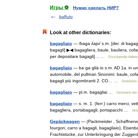
Игры ⚽
Нужно сделать НИР?
baffuto
Look at other dictionaries:
bagagliaio
— /baga ʎajo/ s.m. [der. di bagagli
bagagli] ▶◀ bagagliera, baule, bauliera, cofan
per depositare bagagli]… …
Enciclopedia Italian
bagagliaio
— ba·ga·glià·io s.m. AD 1a. in un 
automobile, del pullman Sinonimi: baule, cofa
bagagli più ingombranti 2. CO… …
Dizionario 
bagagliaio
— pl.m. bagagliai …
Dizionario dei 
bagagliaio
— s. m. 1. (ferr.) carro merci, ve
bagagliera, portabagagli, portapacchi …
Sino
Gepäckwagen
— (Packmeister , Schaffnerw
fourgon; carro a bagagli, bagagliaio), Eise
Frachtstücke, zur Unterbringung der Zugg