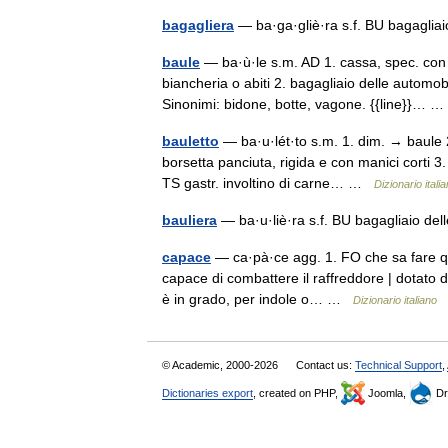
bagagliera
— ba·ga·gliè·ra s.f. BU bagagliai
baule
— ba·ù·le s.m. AD 1. cassa, spec. con
biancheria o abiti 2. bagagliaio delle automob
Sinonimi: bidone, botte, vagone. {{line}}…
bauletto
— ba·u·lét·to s.m. 1. dim. → baule 2
borsetta panciuta, rigida e con manici corti 3
TS gastr. involtino di carne… …
Dizionario itali
bauliera
— ba·u·liè·ra s.f. BU bagagliaio del
capace
— ca·pà·ce agg. 1. FO che sa fare qcs
capace di combattere il raffreddore | dotato d
è in grado, per indole o… …
Dizionario italiano
© Academic, 2000-2026
Contact us:
Technical Support
,
Dictionaries export
, created on PHP,
Joomla,
Dr